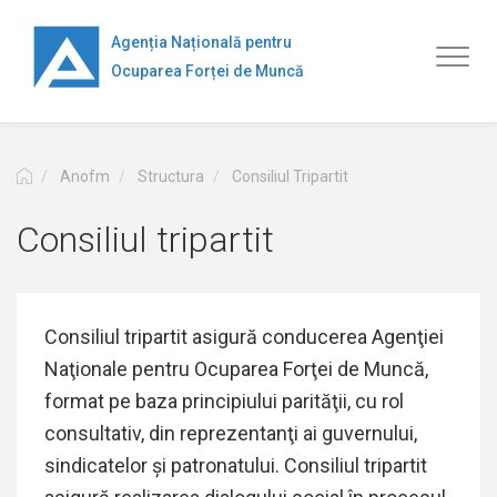
Mergi
la
Agenția Națională pentru
Toggl
conţinutul
Ocuparea Forței de Muncă
naviga
principal
Anofm
Structura
Consiliul Tripartit
Consiliul tripartit
Consiliul tripartit asigură conducerea Agenţiei
Naţionale pentru Ocuparea Forţei de Muncă,
format pe baza principiului parităţii, cu rol
consultativ, din reprezentanţi ai guvernului,
sindicatelor şi patronatului. Consiliul tripartit