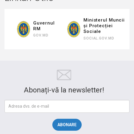
Ministerul Muncii
Guvernul
In
și Protecției
RM
St
Sociale
GOV.MD
IS
SOCIAL.GOV.MD
Abonați-vă la newsletter!