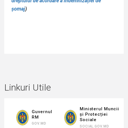
dreptului de acordare a indemnizației de
șomaj
)
Linkuri Utile
Ministerul Muncii
Guvernul
și Protecției
RM
Sociale
GOV.MD
SOCIAL.GOV.MD