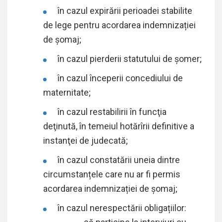
în cazul expirării perioadei stabilite
de lege pentru acordarea indemnizației
de șomaj;
în cazul pierderii statutului de şomer;
în cazul începerii concediului de
maternitate;
în cazul restabilirii în funcţia
deţinută, în temeiul hotărîrii definitive a
instanţei de judecată;
în cazul constatării uneia dintre
circumstanțele care nu ar fi permis
acordarea indemnizației de şomaj;
în cazul nerespectării obligațiilor: