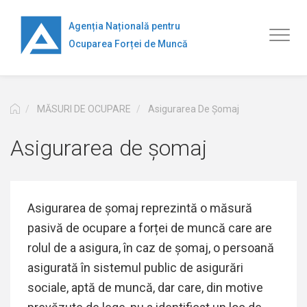
Mergi
la
Agenția Națională pentru
Toggl
conţinutul
Ocuparea Forței de Muncă
naviga
principal
MĂSURI DE OCUPARE
Asigurarea De Șomaj
Asigurarea de șomaj
Asigurarea de șomaj reprezintă o măsură
pasivă de ocupare a forței de muncă care are
rolul de a asigura, în caz de șomaj, o persoană
asigurată în sistemul public de asigurări
sociale, aptă de muncă, dar care, din motive