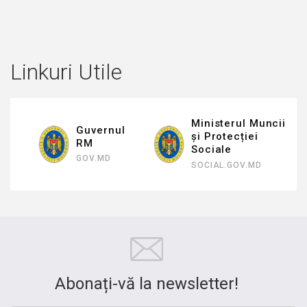
Linkuri Utile
Ministerul Muncii
Guvernul
și Protecției
RM
Sociale
GOV.MD
SOCIAL.GOV.MD
Abonați-vă la newsletter!