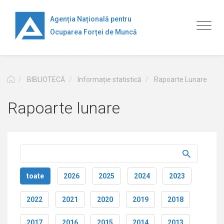
Mergi
la
Agenția Națională pentru
Toggl
conţinutul
Ocuparea Forței de Muncă
naviga
principal
BIBLIOTECĂ
Informație statistică
Rapoarte Lunare
Rapoarte lunare
toate
2026
2025
2024
2023
2022
2021
2020
2019
2018
2017
2016
2015
2014
2013