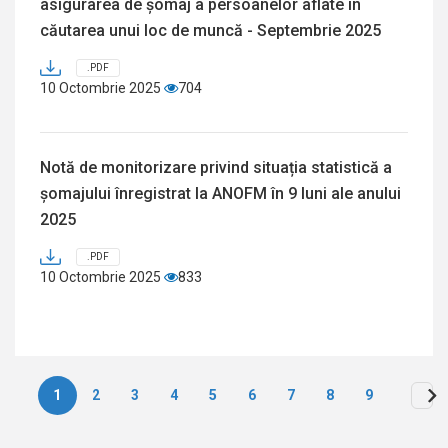
asigurarea de șomaj a persoanelor aflate în
căutarea unui loc de muncă - Septembrie 2025
.PDF
10 Octombrie 2025
704
Notă de monitorizare privind situația statistică a
șomajului înregistrat la ANOFM în 9 luni ale anului
2025
.PDF
10 Octombrie 2025
833
1
2
3
4
5
6
7
8
9
Paginare