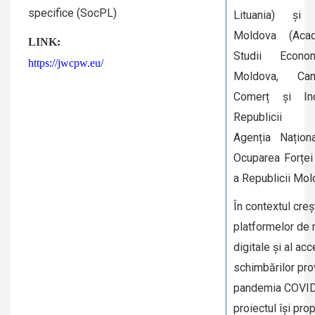
specifice (SocPL)
Lituania) și 
Moldova (Aca
LINK:
Studii Econo
https://jwcpw.eu/
Moldova, Ca
Comerț și In
Republicii 
Agenția Națion
Ocuparea Forțe
a Republicii Mol
În contextul creș
platformelor de
digitale și al acc
schimbărilor pr
pandemia COVID
proiectul își pr