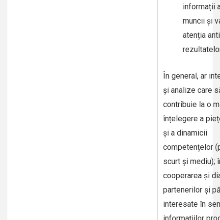
informații 
muncii și v
atenția ant
rezultatelor
În general, ar in
și analize care s
contribuie la o 
înțelegere a pieț
și a dinamicii
competențelor (
scurt și mediu); 
cooperarea și di
partenerilor și pă
interesate în se
informațiilor pro