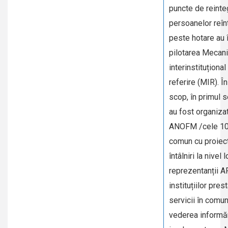
puncte de reinte
persoanelor reîn
peste hotare au 
pilotarea Mecan
interinstituțional
referire (MIR). Î
scop, în primul 
au fost organiza
ANOFM /cele 10
comun cu proiec
întâlniri la nivel 
reprezentanții AP
instituțiilor pre
servicii în comun
vederea informă