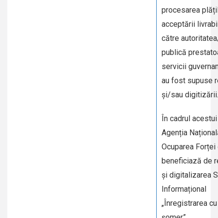
procesarea plăți
acceptării livrab
către autoritatea
publică prestato
servicii guverna
au fost supuse r
și/sau digitizării
În cadrul acestui
Agenția Național
Ocuparea Forței
beneficiază de r
și digitalizarea 
Informațional
„Înregistrarea cu
șomer”.