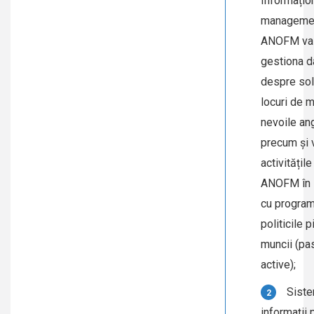
Informațion
managemen
ANOFM va 
gestiona da
despre soli
locuri de 
nevoile ang
precum și v
activitățile
ANOFM în 
cu program
politicile p
muncii (pa
active);
Siste
informații 