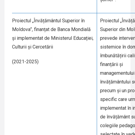
Proiectul „Învățământul Superior în
Proiectul „Învăț
Moldova”, finanțat de Banca Mondială
Superior din Mo
și implementat de Ministerul Educației,
prevede interven
Culturii și Cercetării
sistemice în dom
îmbunătățirii calit
(2021-2025)
finanțării și
managementului
învățământului s
precum și un pr
specific care ur
implementat în in
de învățământ su
colegiile pedag
selectate în ved