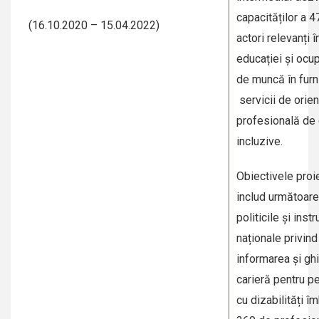
capacităților a 
(16.10.2020 – 15.04.2022)
actori relevanți 
educației și ocup
de muncă în furn
servicii de orien
profesională de c
incluzive.
Obiectivele proi
includ următoare
politicile și ins
naționale privind
informarea și gh
carieră pentru p
cu dizabilități î