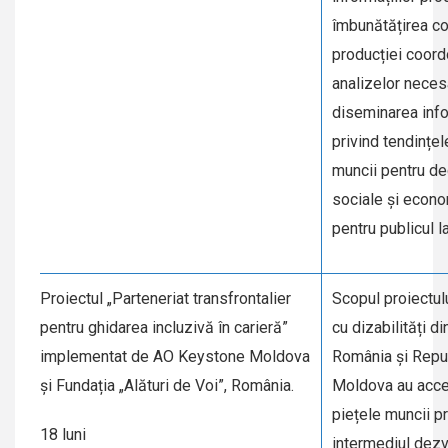
îmbunătățirea col
producției coord
analizelor necesa
diseminarea info
privind tendințel
muncii pentru de
sociale și econ
pentru publicul l
Proiectul „Parteneriat transfrontalier
Scopul proiectulu
pentru ghidarea incluzivă în carieră”
cu dizabilități di
implementat de AO Keystone Moldova
România și Repu
și Fundația „Alături de Voi”, România.
Moldova au acce
piețele muncii pr
18 luni
intermediul dezv