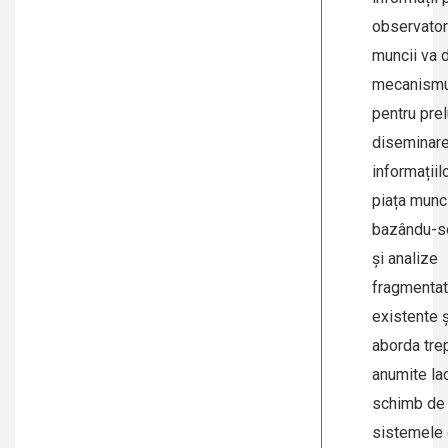
observator
muncii va 
mecanismul
pentru prel
diseminar
informațiil
piața munci
bazându-s
și analize
fragmenta
existente ș
aborda tre
anumite la
schimb de 
sistemele