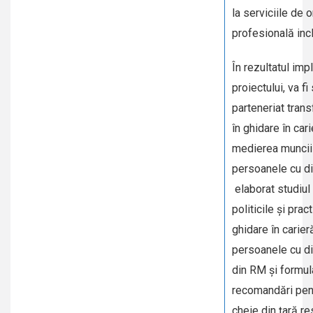
la serviciile de 
profesională inc
În rezultatul imp
proiectului, va fi 
parteneriat trans
în ghidare în cari
medierea muncii
persoanele cu diz
elaborat studiul 
politicile și prac
ghidare în carier
persoanele cu diz
din RM și formul
recomandări pent
cheie din țară r