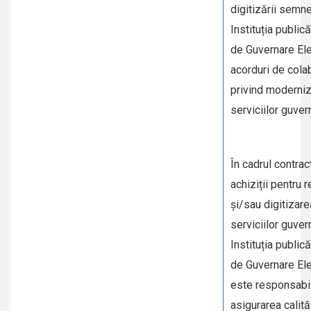
digitizării semn
Instituția public
de Guvernare Ele
acorduri de cola
privind moderni
serviciilor guve
În cadrul contrac
achiziții pentru r
şi/sau digitizare
serviciilor guve
Instituția public
de Guvernare Ele
este responsabi
asigurarea calităț