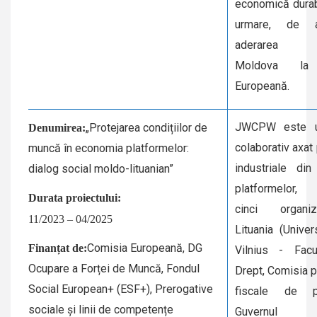
economică durabi
urmare, de a
aderarea Re
Moldova la 
Europeană.
JWCPW este u
„Protejarea condițiilor de
Denumirea:
colaborativ axat 
muncă în economia platformelor:
industriale di
dialog social moldo-lituanian”
platformelor, 
Durata proiectului:
cinci organi
11/2023 – 04/2025
Lituania (Univer
Comisia Europeană, DG
Finanțat de:
Vilnius - Facu
Ocupare a Forței de Muncă, Fondul
Drept, Comisia pe
Social European+ (ESF+), Prerogative
fiscale de 
sociale și linii de competențe
Guvernul Re