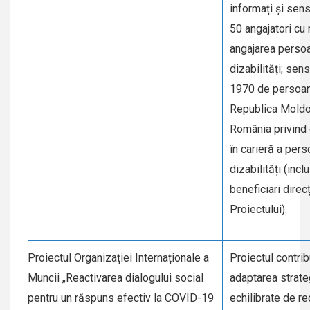
informați și sens
50 angajatori cu 
angajarea persoa
dizabilități; sens
1970 de persoan
Republica Moldo
România privind
în carieră a pers
dizabilități (incl
beneficiari direcț
Proiectului).
Proiectul Organizației Internaționale a
Proiectul contrib
Muncii „Reactivarea dialogului social
adaptarea strate
pentru un răspuns efectiv la COVID-19
echilibrate de re