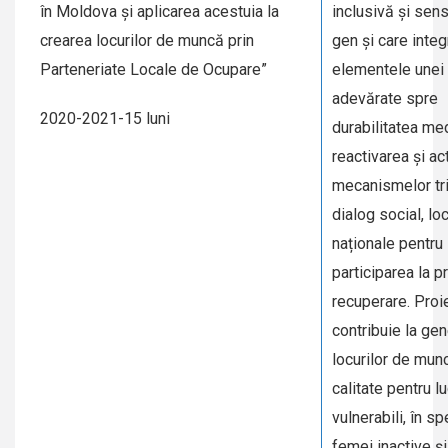
în Moldova și aplicarea acestuia la
inclusivă și sens
crearea locurilor de muncă prin
gen și care inte
Parteneriate Locale de Ocupare”
elementele unei t
adevărate spre
2020-2021-15 luni
durabilitatea med
reactivarea și ac
mecanismelor tri
dialog social, loc
naționale pentru
participarea la 
recuperare. Proie
contribuie la ge
locurilor de mun
calitate pentru lu
vulnerabili, în sp
femei inactive și 