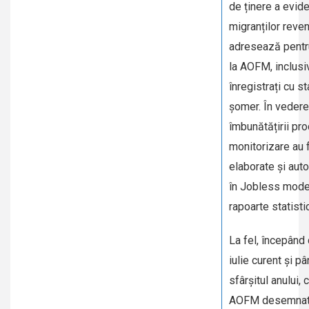
de ținere a evide
migranților reven
adresează pentru
la AOFM, inclusi
înregistrați cu st
șomer. În veder
îmbunătățirii pr
monitorizare au 
elaborate și aut
în Jobless mode
rapoarte statisti
La fel, începând 
iulie curent și pâ
sfârșitul anului, 
AOFM desemnat