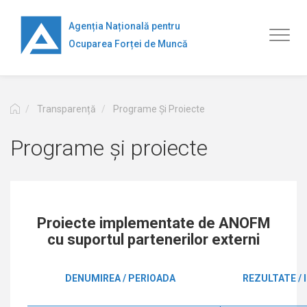
Mergi
la
Agenția Națională pentru
Toggl
conţinutul
Ocuparea Forței de Muncă
naviga
principal
Transparență
Programe Și Proiecte
Programe și proiecte
Proiecte implementate de ANOFM
cu suportul partenerilor externi
DENUMIREA / PERIOADA
REZULTATE /