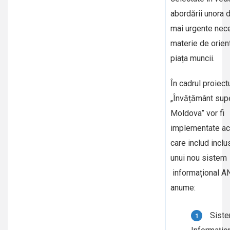
abordării unora d
mai urgente nece
materie de orien
piața muncii.
În cadrul proiect
„Învățământ supe
Moldova” vor fi
implementate acti
care includ inclu
unui nou sistem
informațional A
anume:
Siste