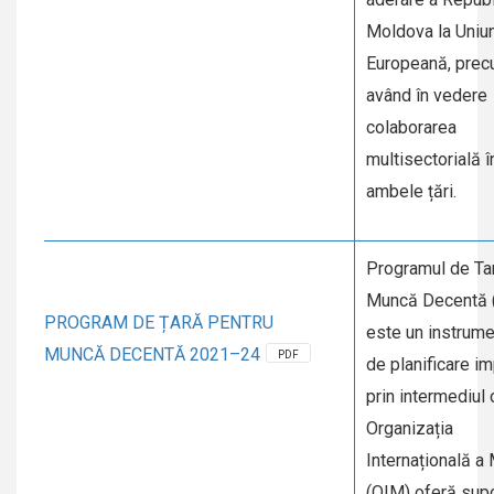
Moldova la Uniu
Europeană, prec
având în vedere
colaborarea
multisectorială î
ambele țări.
Programul de Ta
Muncă Decentă
PROGRAM DE ȚARĂ PENTRU
este un instrume
MUNCĂ DECENTĂ 2021–24
PDF
de planificare i
prin intermediul 
Organizația
Internațională a
(OIM) oferă supor