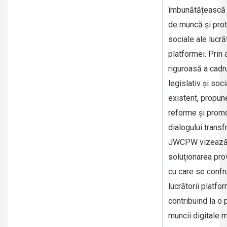
îmbunătățească c
de muncă și prot
sociale ale lucră
platformei. Prin 
riguroasă a cadru
legislativ și soci
existent, propun
reforme și prom
dialogului transfr
JWCPW vizeaz
soluționarea pro
cu care se confr
lucrătorii platfor
contribuind la o 
muncii digitale 