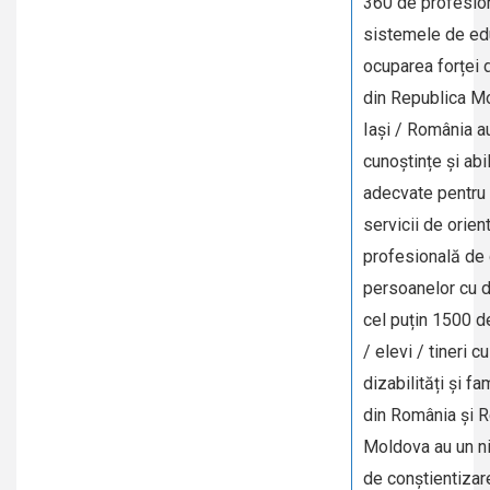
360 de profesion
sistemele de edu
ocuparea forței
din Republica M
Iași / România a
cunoștințe și abil
adecvate pentru 
servicii de orien
profesională de 
persoanelor cu di
cel puțin 1500 d
/ elevi / tineri cu
dizabilități și fam
din România și R
Moldova au un ni
de conștientizare