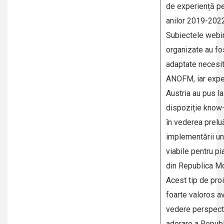
de experiență pe
anilor 2019-2022
Subiectele webin
organizate au fo
adaptate necesit
ANOFM, iar exper
Austria au pus la
dispoziție know-
în vederea preluă
implementării u
viabile pentru pi
din Republica M
Acest tip de pro
foarte valoros a
vedere perspect
aderare a Republ