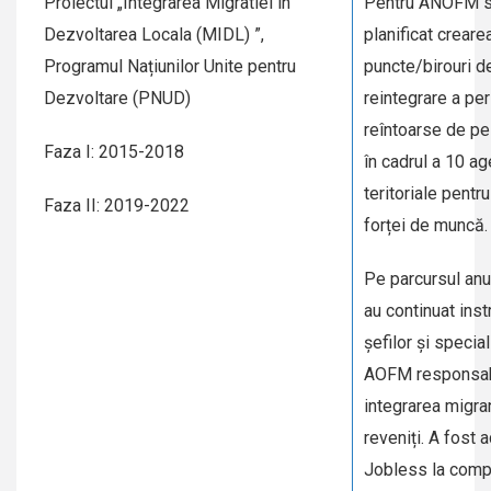
Proiectul „Integrarea Migratiei în
Pentru ANOFM s
Dezvoltarea Locala (MIDL) ”,
planificat creare
Programul Națiunilor Unite pentru
puncte/birouri d
Dezvoltare (PNUD)
reintegrare a pe
reîntoarse de pe
Faza I: 2015-2018
în cadrul a 10 ag
teritoriale pentr
Faza II: 2019-2022
forței de muncă.
Pe parcursul anu
au continuat instr
șefilor și special
AOFM responsab
integrarea migran
reveniți. A fost 
Jobless la comp