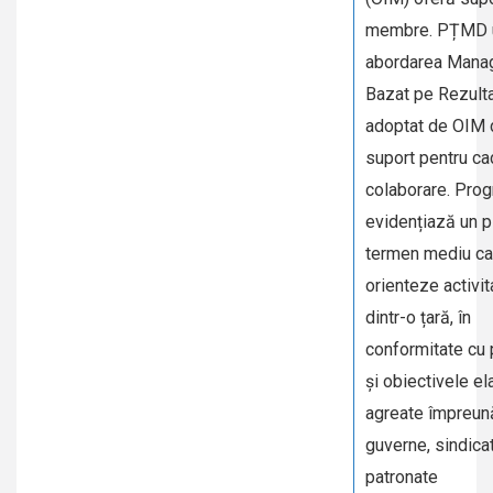
membre. PȚMD u
abordarea Mana
Bazat pe Rezult
adoptat de OIM 
suport pentru ca
colaborare. Pro
evidențiază un p
termen mediu ca
orienteze activi
dintr-o țară, în
conformitate cu p
și obiectivele el
agreate împreun
guverne, sindicat
patronate