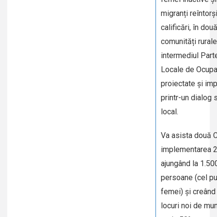
migranți reîntorș
calificări, în dou
comunități rurale
intermediul Part
Locale de Ocupa
proiectate și im
printr-un dialog 
local.
Va asista două 
implementarea 2
ajungând la 1.50
persoane (cel p
femei) și creând
locuri noi de mu