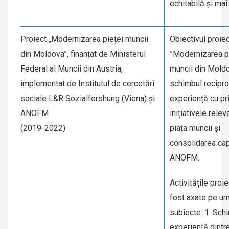
echitabilă și mai
Proiect „Modernizarea pieței muncii
Obiectivul proiec
din Moldova”, finanțat de Ministerul
”Modernizarea p
Federal al Muncii din Austria,
muncii din Mold
implementat de Institutul de cercetări
schimbul recipr
sociale L&R Sozialforshung (Viena) și
experiență cu pri
ANOFM
inițiativele rele
(2019-2022)
piața muncii și
consolidarea cap
ANOFM.
Activitățile proie
fost axate pe ur
subiecte: 1. Sch
experiență dintr