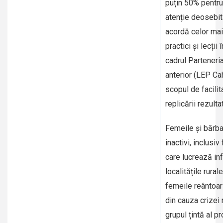
puțin 50% pentru
atenție deosebi
acordă celor ma
practici și lecții 
cadrul Parteneria
anterior (LEP Ca
scopul de facilit
replicării rezulta
Femeile și bărbaț
inactivi, inclusiv
care lucrează in
localitățile rurale
femeile reântoa
din cauza crizei
grupul țintă al pr