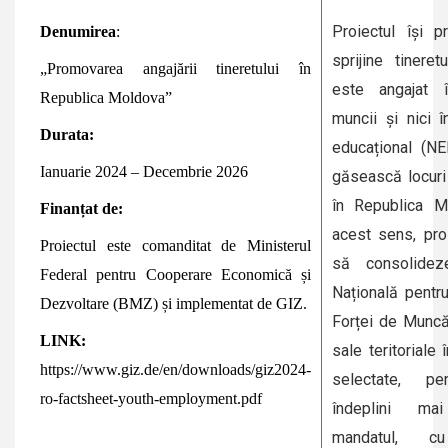
Proiectul își 
Denumirea
:
sprijine tinere
„Promovarea angajării tineretului în
este angajat 
Republica Moldova”
muncii și nici 
Durata:
educațional (NE
Ianuarie 2024 – Decembrie 2026
găsească locur
în Republica M
Finanțat de:
acest sens, pro
Proiectul este comanditat de Ministerul
să consolidez
Federal pentru Cooperare Economică și
Națională pentr
Dezvoltare (BMZ) și implementat de GIZ.
Forței de Muncă 
LINK:
sale teritoriale 
https://www.giz.de/en/downloads/giz2024-
selectate, pe
ro-factsheet-youth-employment.pdf
îndeplini mai
mandatul, c