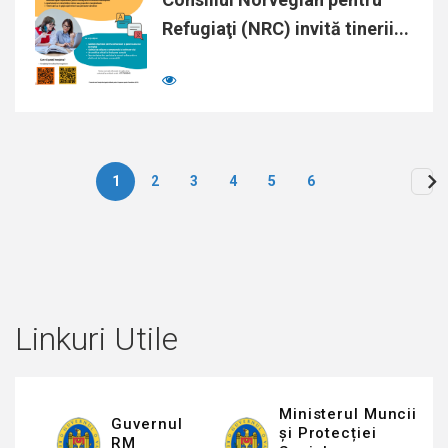
Refugiaţi (NRC) invită tinerii...
1
2
3
4
5
6
Paginare
Linkuri Utile
Ministerul Muncii
Guvernul
și Protecției
RM