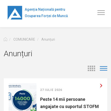
Mergi
la
Agenția Națională pentru
Toggl
conţinutul
Ocuparea Forței de Muncă
naviga
principal
COMUNICARE
Anunțuri
Anunțuri
27 IULIE 2026
Peste 14 mii persoane
angajate cu suportul STOFM