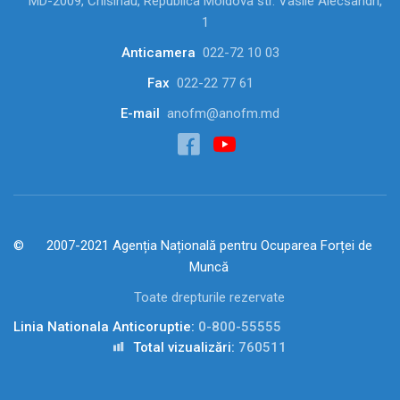
MD-2009, Chisinau, Republica Moldova str. Vasile Alecsandri,
1
Anticamera
022-72 10 03
Fax
022-22 77 61
E-mail
anofm@anofm.md
2007-2021 Agenția Națională pentru Ocuparea Forței de
Muncă
Toate drepturile rezervate
Linia Nationala Anticoruptie:
0-800-55555
Total vizualizări:
760511