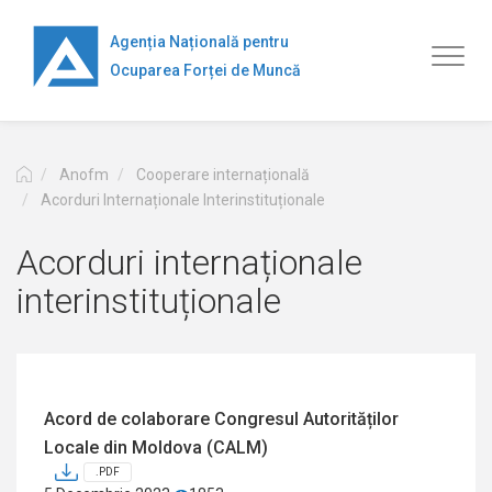
Mergi
la
Agenția Națională pentru
Toggl
conţinutul
Ocuparea Forței de Muncă
naviga
principal
Anofm
Cooperare internațională
Acorduri Internaționale Interinstituționale
Acorduri internaționale
interinstituționale
Acord de colaborare Congresul Autorităților
Locale din Moldova (CALM)
.PDF