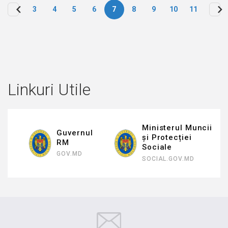
3
4
5
6
7
8
9
10
11
Paginare
Linkuri Utile
Ministerul Muncii
Guvernul
și Protecției
RM
Sociale
GOV.MD
SOCIAL.GOV.MD