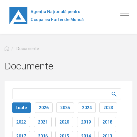
Mergi
la
Agenția Națională pentru
Toggl
conţinutul
Ocuparea Forței de Muncă
naviga
principal
Documente
Documente
toate
2026
2025
2024
2023
2022
2021
2020
2019
2018
2017
2016
2015
2014
2013