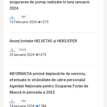
asigurarea de șomaj realizate în luna ianuarie
2024
.PDF
10 Februarie 2024
1273
Anunț licitație HELVETAS și HEKS/EPER
.DOCX
25 Ianuarie 2024
1675
INFORMAȚIA privind deplasările de serviciu,
efectuate în străinătate de către personalul
Agenției Naționale pentru Ocuparea Forței de
Muncă în perioada a.2023
.PDF
24 Ianuarie 2024
1784