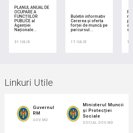
PLANUL ANUAL DE
OCUPARE A
RA
FUNCȚIILOR
Buletin informativ
mo
PUBLICE al
Cererea și oferta
pla
Agenției
forței de muncă pe
ach
Naționale...
parcursul...
sem
31 IULIE
17 IULIE
16
Linkuri Utile
Ministerul Muncii
Guvernul
și Protecției
RM
Sociale
GOV.MD
SOCIAL.GOV.MD