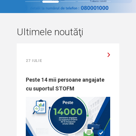
1
2
3
4
5
Ultimele noutăţi
27 IULIE
Peste 14 mii persoane angajate
cu suportul STOFM