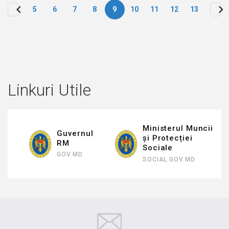
5
6
7
8
9
10
11
12
13
Paginare
Linkuri Utile
Ministerul Muncii
Guvernul
și Protecției
RM
Sociale
GOV.MD
SOCIAL.GOV.MD