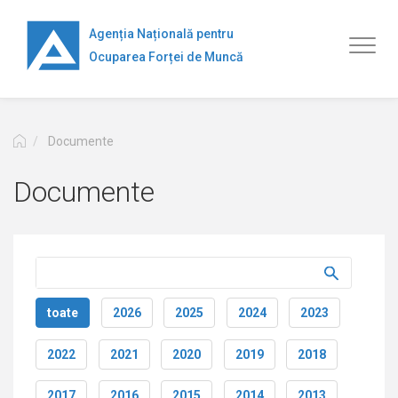
Mergi
la
Agenția Națională pentru
Toggl
conţinutul
Ocuparea Forței de Muncă
naviga
principal
Documente
Documente
toate
2026
2025
2024
2023
2022
2021
2020
2019
2018
2017
2016
2015
2014
2013