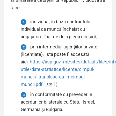
străinătate a cetăţenilor Republicii Moldova se
face:
individual, în baza contractului
individual de muncă încheiat cu
angajatorul înainte de a pleca din țară;
prin intermediul agenţiilor private
(licențiate), lista poate fi accesată
aici:
https://asp.gov.md/sites/default/files/inf
utile/date-statistice/licente/cimpul-
muncii/lista-plasarea-in-cimpul-
muncii.pdf
)
;
PDF
în conformitate cu prevederile
acordurilor bilaterale cu Statul Israel,
Germania și Bulgaria.