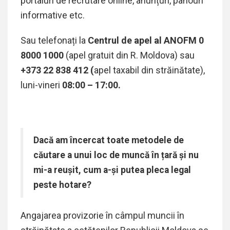
portaluri de recrutare online,
anunțuri, panouri
informative etc.
Sau telefonați la
Centrul de apel al ANOFM 0
8000 1000
(apel gratuit din R. Moldova) sau
+373 22 838 412 (
apel taxabil din străinătate),
luni-vineri
0
8:00 – 17:00.
Dacă am încercat toate metodele de
căutare a unui loc de muncă în țară și nu
mi-a reușit, cum a-și putea pleca legal
peste hotare?
Angajarea provizorie în câmpul muncii în