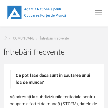
Mergi
la
Agenția Națională pentru
Toggl
conţinutul
Ocuparea Forței de Muncă
naviga
principal
COMUNICARE
Întrebări Frecvente
Întrebări frecvente
Ce pot face dacă sunt în căutarea unui
loc de muncă?
Vă adresați la subdiviziunile teritoriale pentru
ocupare a forței de muncă (STOFM), datele de