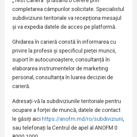
„Test Cariera” și lăsând o cerere prin
completarea câmpurilor solicitate. Specialistul
subdiviziunii teritoriale va recepționa mesajul
și va expedia datele de acces pe platformă.
Ghidarea în carieră constă în informarea cu
privire la profesii și specificul pieței muncii,
suport în autocunoaștere, consultanță în
elaborarea instrumentelor de marketing
personal, consultanța în luarea deciziei de
carieră.
Adresați-vă la subdiviziunile teritoriale pentru
ocupare a forței de muncă, datele de contact
le găsiți aici
https://anofm.md/ro/subdiviziuni
,
sau telefonați la Centrul de apel al ANOFM 0
8000 1000