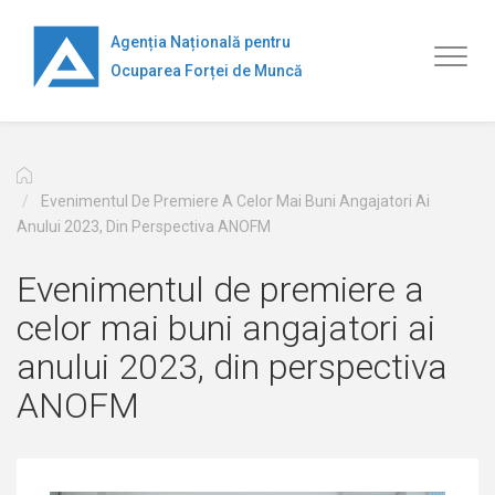
Mergi
la
Agenția Națională pentru
Toggl
conţinutul
Ocuparea Forței de Muncă
naviga
principal
Evenimentul De Premiere A Celor Mai Buni Angajatori Ai
Anului 2023, Din Perspectiva ANOFM
Evenimentul de premiere a
celor mai buni angajatori ai
anului 2023, din perspectiva
ANOFM