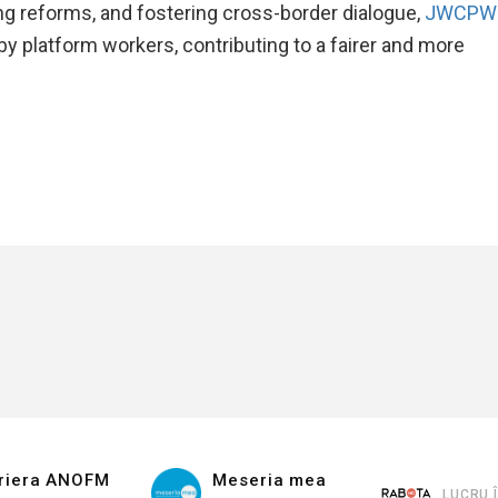
ng reforms, and fostering cross-border dialogue,
JWCPW
y platform workers, contributing to a fairer and more
riera ANOFM
Meseria mea
LUCRU 