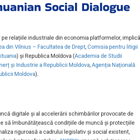
 pe relațiile industriale din economia platformelor, implic
ea din Vilnius – Facultatea de Drept
,
Comisia pentru litigii
ituania
) și Republica Moldova (
Academia de Studii
rț și Industrie a Republicii Moldova
,
Agenția Națională
blicii Moldova
).
ncă digitale și al accelerării schimbărilor provocate de
e să îmbunătățească condițiile de muncă și protecțiile
naliza riguroasă a cadrului legislativ și social existent,