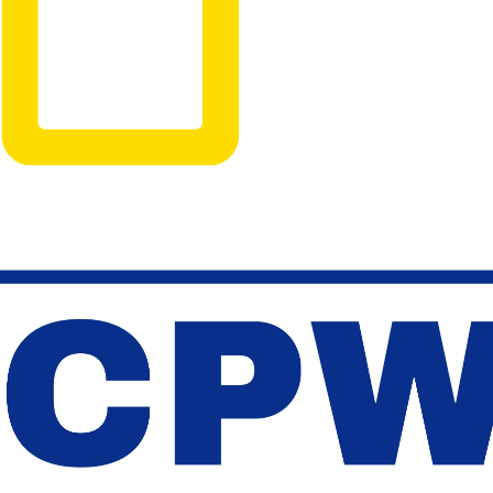
Piața muncii: Locuri
Agenția Nați
vacante la 24.07.2026
Ocuparea For
Muncă anunț
pentru depun
55
180