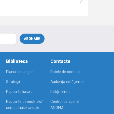
EMOLDOVATA
Biblioteca
Contacte
Planuri de acțiuni
Datele de contact
Strategii
Audiența cetățenilor
Rapoarte lunare
Petiții online
Rapoarte trimestriale/
Centrul de apel al
semestriale/ anuale
ANOFM