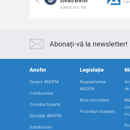
Patronatului
Sindicatelor
CA
CNPM.MD
SINDICATE.MD
Abonați-vă la newsletter!
Anofm
Legislație
Mă
Despre ANOFM
Regulamentul
În
ANOFM
de
Conducerea
Acte normative
Mă
Consiliul tripartit
ocu
Proceduri standart
mu
Direcţiile ANOFM
Pr
Subdiviziuni