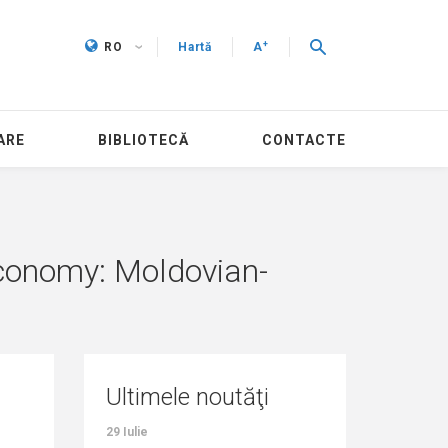
+
RO
Hartă
A
ARE
BIBLIOTECĂ
CONTACTE
economy: Moldovian-
Ultimele noutăţi
29 Iulie
27 Iulie