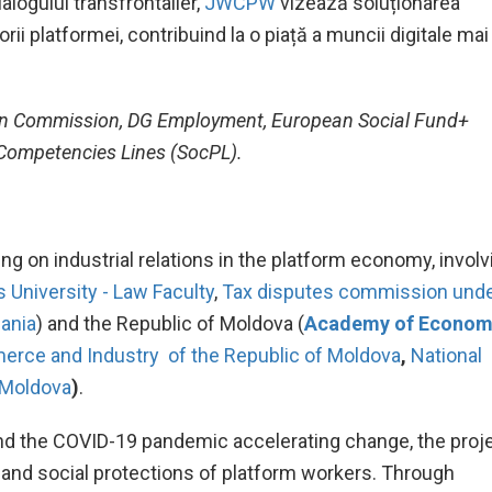
logului transfrontalier,
JWCPW
vizează soluționarea
rii platformei, contribuind la o piață a muncii digitale mai
ean Commission, DG Employment, European Social Fund+
 Competencies Lines (SocPL).
ing on industrial relations in the platform economy, involv
s University - Law Faculty
,
Tax disputes commission und
uania
) and the Republic of Moldova (
Academy of Econom
rce and Industry of the Republic of Moldova
,
National
 Moldova
)
.
s and the COVID-19 pandemic accelerating change, the proj
 and social protections of platform workers. Through