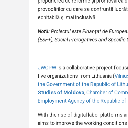
propunerea de reforme și promovarea dia
provocărilor cu care se confruntă lucrăto
echitabilă și mai inclusivă.
Notă:
Proiectul este Finanțat de Europ
(ESF+), Social Prerogatives and Specific
JWCPW
is a collaborative project focus
five organizations from Lithuania (
Vilniu
the Government of the Republic of Lith
Studies of Moldova
,
Chamber of Comme
Employment Agency of the Republic of
With the rise of digital labor platform
aims to improve the working conditions