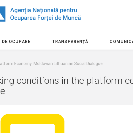
Agenția Națională pentru
Ocuparea Forței de Muncă
 DE OCUPARE
TRANSPARENȚĂ
COMUNIC
Platform Economy: Moldovian Lithuanian Social Dialogue
king conditions in the platform 
ue
24 Iulie
11 August