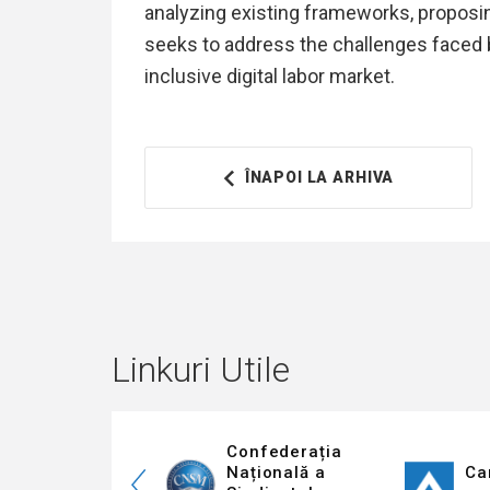
analyzing existing frameworks, proposi
seeks to address the challenges faced b
inclusive digital labor market.
ÎNAPOI LA ARHIVA
Linkuri Utile
Confederația
Confederația
Națională a
Națională a
Ca