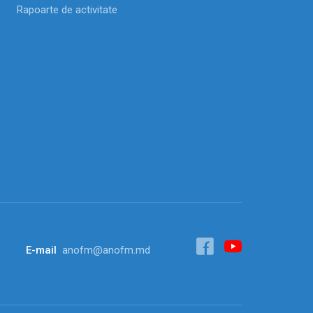
Rapoarte de activitate
E-mail
anofm@anofm.md