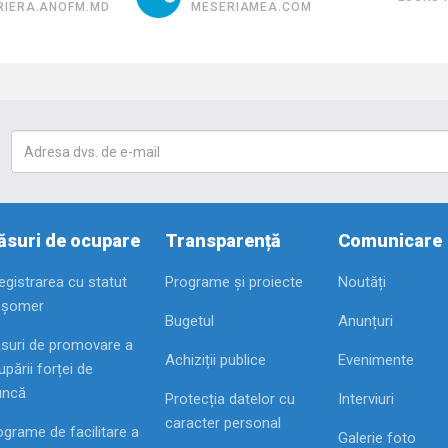
RIERA.ANOFM.MD
MESERIAMEA.COM
suri de ocupare
Transparență
Comunicare
registrarea cu statut
Programe și proiecte
Noutăți
 șomer
Bugetul
Anunțuri
suri de promovare a
Achiziții publice
Evenimente
pării forței de
ncă
Protecția datelor cu
Interviuri
caracter personal
ograme de facilitare a
Galerie foto