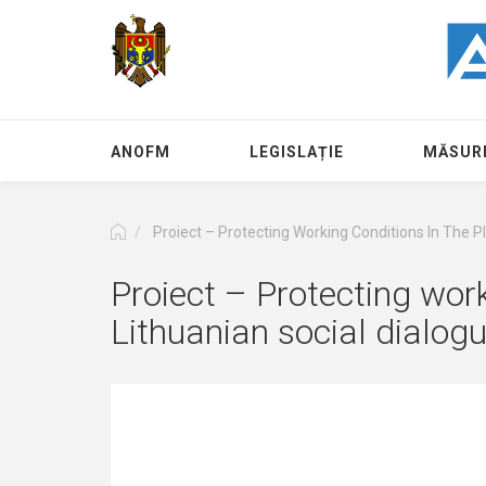
Mergi
la
conţinutul
principal
ANOFM
LEGISLAȚIE
MĂSURI
Proiect – Protecting Working Conditions In The 
Proiect – Protecting wor
Lithuanian social dialog