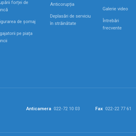
pării forței de
Anticorupția
Galerie video
ncă
Deplasări de serviciu
Întrebări
igurarea de șomaj
în străinătate
frecvente
ajatorii pe piața
ncii
Anticamera
022-72 10 03
Fax
022-22 77 61