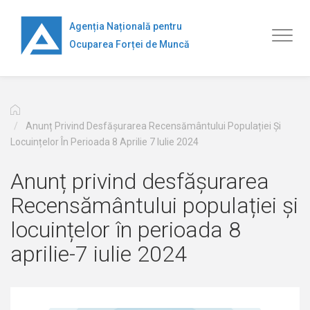
Mergi
la
Agenția Națională pentru
Toggl
conţinutul
Ocuparea Forței de Muncă
naviga
principal
Anunț Privind Desfășurarea Recensământului Populației Și
Locuințelor În Perioada 8 Aprilie 7 Iulie 2024
Anunț privind desfășurarea
Recensământului populației și
locuințelor în perioada 8
aprilie-7 iulie 2024