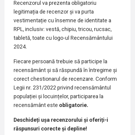
Recenzorul va prezenta obligatoriu
legitimația de recenzor și va purta
vestimentație cu însemne de identitate a
RPL, inclusiv: vestă, chipiu, tricou, rucsac,
tabletă, toate cu logo-ul Recensământului
2024.
Fiecare persoană trebuie să participe la
recensământ și să răspundă în întregime și
corect chestionarul de recenzare. Conform
Legii nr. 231/2022 privind recensământul
populației și locuințelor, participarea la
recensământ este
obligatorie.
Deschideți ușa recenzorului
și
oferiți-i
r
ă
spun
s
uri corecte și depline!