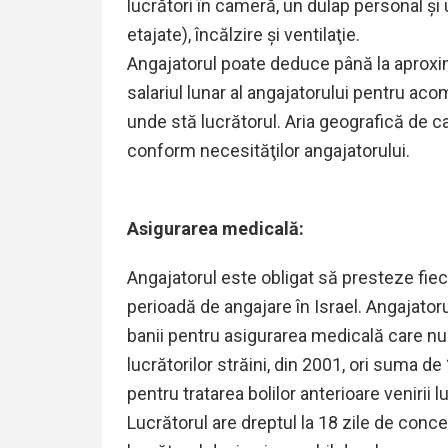
lucrători în cameră, un dulap personal şi
etajate), încălzire şi ventilaţie.
Angajatorul poate deduce până la aproxim
salariul lunar al angajatorului pentru aco
unde stă lucrătorul. Aria geografică de ca
conform necesităţilor angajatorului.
Asigurarea medicală:
Angajatorul este obligat să presteze fiec
perioadă de angajare în Israel. Angajator
banii pentru asigurarea medicală care nu
lucrătorilor străini, din 2001, ori suma de
pentru tratarea bolilor anterioare venirii l
Lucrătorul are dreptul la 18 zile de conc