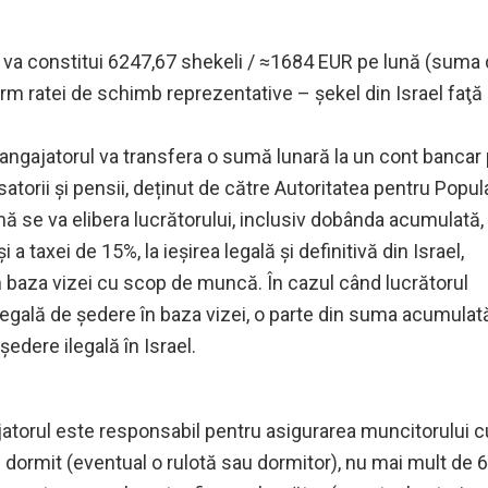
ul va constitui 6247,67 shekeli / ≈1684 EUR pe lună (suma
rm ratei de schimb reprezentative – şekel din Israel faţă
angajatorul va transfera o sumă lunară la un cont bancar
torii și pensii, deținut de către Autoritatea pentru Popul
mă se va elibera lucrătorului, inclusiv dobânda acumulată,
taxei de 15%, la ieșirea legală și definitivă din Israel,
în baza vizei cu scop de muncă. În cazul când lucrătorul
 legală de ședere în baza vizei, o parte din suma acumulat
edere ilegală în Israel.
jatorul este responsabil pentru asigurarea muncitorului c
e dormit (eventual o rulotă sau dormitor), nu mai mult de 6