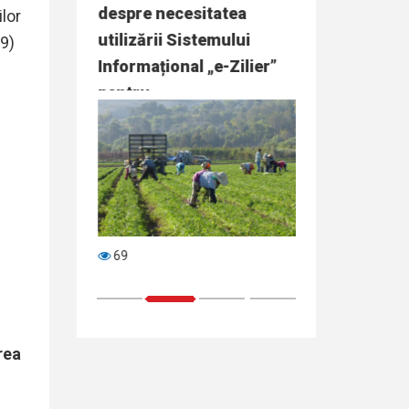
ței de
despre necesitatea
angajate cu su
ilor
ă concurs
utilizării Sistemului
STOFM
29)
erea...
Informațional „e-Zilier”
pentru...
69
76
1
2
3
4
rea