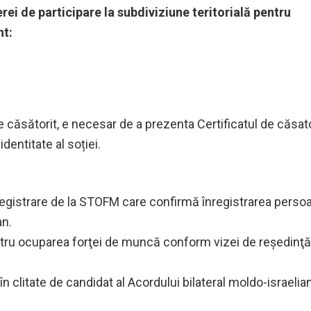
i de participare la subdiviziune teritorială pentru
nt:
te căsătorit, e necesar de a prezenta Certificatul de căsat
identitate al soției.
egistrare de la STOFM care confirmă înregistrarea perso
an.
ru ocuparea forţei de muncă conform vizei de reşedinţă
n clitate de candidat al Acordului bilateral moldo-israelia