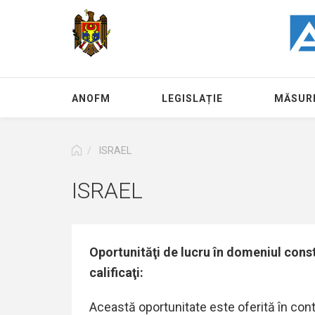
Mergi
la
conţinutul
principal
ANOFM
LEGISLAȚIE
MĂSURI
ISRAEL
ISRAEL
Oportunităţi de lucru în domeniul const
calificaţi:
Această oportunitate este oferită în cont