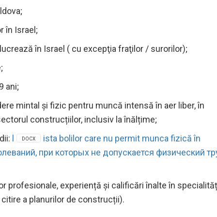
oldova;
r în Israel;
crează în Israel ( cu excepţia fraţilor / surorilor);
;
9 ani;
re mintal și fizic pentru muncă intensă în aer liber, în
sectorul construcțiilor, inclusiv la înălțime;
dii:
l
ista bolilor care nu permit munca fizică în
DOCX
леваний, при которых не допускается физический тр
 profesionale, experiență și calificări înalte în specialităț
tire a planurilor de construcții).