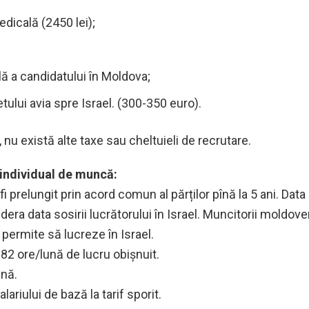
dicală (2450 lei);
lă a candidatului în Moldova;
etului avia spre Israel. (300-350 euro).
nu există alte taxe sau cheltuieli de recrutare.
 individual de muncă:
fi prelungit prin acord comun al părților pînă la 5 ani. Data
dera data sosirii lucrătorului în Israel. Muncitorii moldove
e permite să lucreze în Israel.
182 ore/lună de lucru obișnuit.
ună.
lariului de bază la tarif sporit.