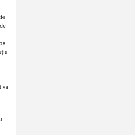
 de
 de
 pe
ație
ă va
u