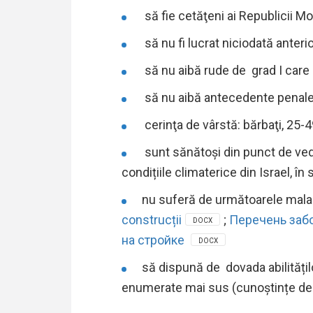
să fie cetăţeni ai Republicii M
să nu fi lucrat niciodată anterio
să nu aibă rude de grad I care lu
să nu aibă antecedente penale
cerinţa de vârstă: bărbaţi, 25-4
sunt sănătoși din punct de vede
condițiile climaterice din Israel, în 
nu suferă de următoarele mala
construcții
;
Перечень забо
DOCX
на стройке
DOCX
să dispună de dovada abilităților
enumerate mai sus (cunoștințe de ci