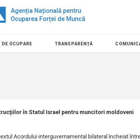
Agenția Națională pentru
Ocuparea Forței de Muncă
 DE OCUPARE
TRANSPARENȚĂ
COMUNIC
rucţiilor în Statul Israel pentru muncitori moldoveni
24 Iulie
11 August
Piața muncii: Locuri
Agenția Nați
extul Acordului interguvernamental bilateral încheiat într