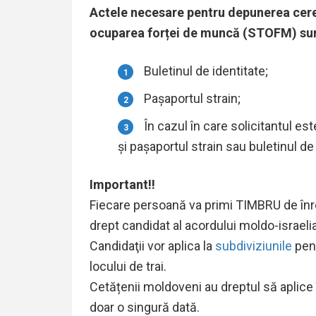
Actele necesare pentru depunerea cerere
ocuparea forței de muncă (STOFM) su
Buletinul de identitate;
Pașaportul strain;
În cazul în care solicitantul es
și pașaportul strain sau buletinul de 
Important!!
Fiecare persoană va primi TIMBRU de înr
drept candidat al acordului moldo-israeli
Candidaţii vor aplica la
subdiviziunile
pent
locului de trai.
Cetățenii moldoveni au dreptul să aplice î
doar o singură dată.