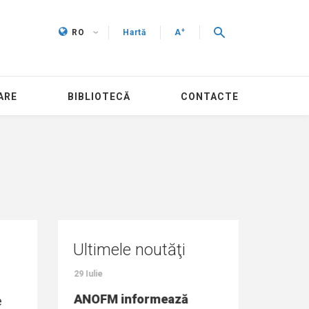
+
RO
Hartă
A
ARE
BIBLIOTECĂ
CONTACTE
Ultimele noutăţi
29 Iulie
27 Iulie
onală pentru
ANOFM informează
Peste 14 mii 
e