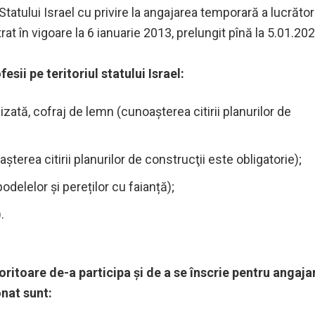
vacante la 24.07.2026
Ocuparea For
atului Israel cu privire la angajarea temporară a lucrător
Muncă anunț
rat în vigoare la 6 ianuarie 2013, prelungit pînă la 5.01.20
pentru depun
sii pe teritoriul statului Israel:
42
izată, cofraj de lemn (cunoaşterea citirii planurilor de
şterea citirii planurilor de construcţii este obligatorie);
odelelor și pereților cu faianță);
163
.
oritoare de-a participa și de a se înscrie pentru angaja
onat sunt: