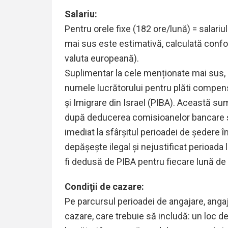
Salariu:
Pentru orele fixe (182 ore/lună) = salari
mai sus este estimativă, calculată confo
valuta europeană).
Suplimentar la cele menționate mai sus, 
numele lucrătorului pentru plăti compensa
și Imigrare din Israel (PIBA). Această su
după deducerea comisioanelor bancare și a 
imediat la sfârșitul perioadei de ședere 
depășește ilegal și nejustificat perioada
fi dedusă de PIBA pentru fiecare lună de ș
Condiţii de cazare:
Pe parcursul perioadei de angajare, anga
cazare, care trebuie să includă: un loc d