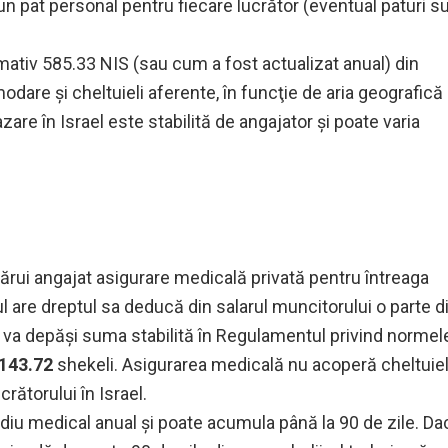
 un pat personal pentru fiecare lucrător (eventual paturi s
ativ 585.33 NIS (sau cum a fost actualizat anual) din
modare şi cheltuieli aferente, în funcţie de aria geografică
zare în Israel este stabilită de angajator şi poate varia
ărui angajat asigurare medicală privată pentru întreaga
ul are dreptul sa deducă din salarul muncitorului o parte d
 va depăși suma stabilită în Regulamentul privind normel
143.72
shekeli
.
Asigurarea medicală nu acoperă cheltuiel
ucrătorului în Israel.
ediu medical anual și poate acumula până la 90 de zile. Da