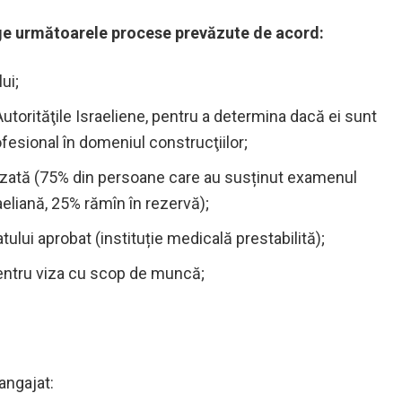
rge următoarele procese prevăzute de acord:
ui;
torităţile Israeliene, pentru a determina dacă ei sunt
rofesional în domeniul construcţiilor;
izată (75% din persoane care au susținut examenul
aeliană, 25% rămîn în rezervă);
lui aprobat (instituție medicală prestabilită);
entru viza cu scop de muncă;
angajat: