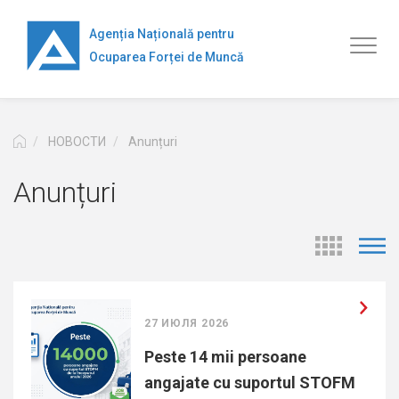
Перейти
к
Agenția Națională pentru
Toggl
основному
Ocuparea Forței de Muncă
naviga
содержанию
НОВОСТИ
Anunțuri
Anunțuri
27 ИЮЛЯ 2026
Peste 14 mii persoane
angajate cu suportul STOFM