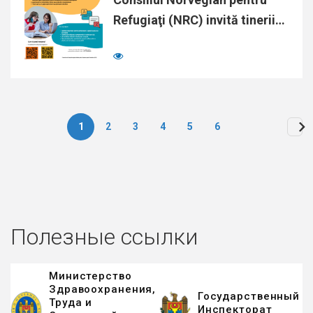
Refugiaţi (NRC) invită tinerii…
1
2
3
4
5
6
Нумерация
страниц
Полезные ссылки
Министерство
Здравоохранения,
Государственный
Труда и
Инспекторат