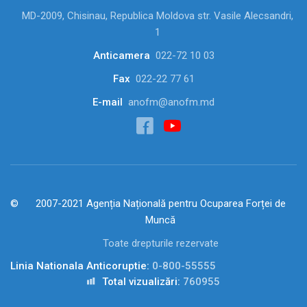
MD-2009, Chisinau, Republica Moldova str. Vasile Alecsandri,
1
Anticamera
022-72 10 03
Fax
022-22 77 61
E-mail
anofm@anofm.md
2007-2021 Agenția Națională pentru Ocuparea Forței de
Muncă
Toate drepturile rezervate
Linia Nationala Anticoruptie:
0-800-55555
Total vizualizări:
760955