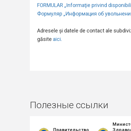
FORMULAR „Informaţie privind disponibiliz
Формуляр „Информация об увольнени
Adresele și datele de contact ale subdiviz
găsite
aici.
Полезные ссылки
Минист
Правительство
Здраво