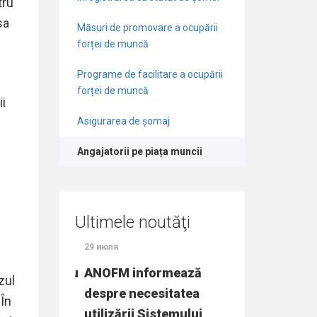
tru
sa
Măsuri de promovare a ocupării
forței de muncă
Programe de facilitare a ocupării
forței de muncă
ii
Asigurarea de șomaj
Angajatorii pe piața muncii
Ultimele noutăţi
29 июля
27 июля
onală pentru
ANOFM informează
Peste 14 mii 
zul
ței de
despre necesitatea
angajate cu su
 În
ă concurs
utilizării Sistemului
STOFM