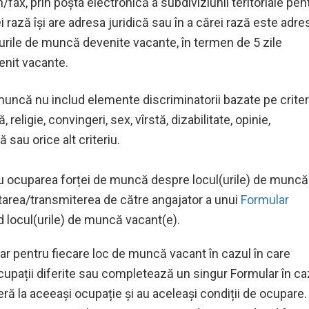
n/fax, prin poşta electronică a subdiviziunii teritoriale pen
 rază îşi are adresa juridică sau în a cărei rază este adre
urile de muncă devenite vacante, în termen de 5 zile
venit vacante.
 muncă nu includ elemente discriminatorii bazate pe criter
, religie, convingeri, sex, vîrstă, dizabilitate, opinie,
 sau orice alt criteriu.
tru ocuparea forței de muncă despre locul(urile) de muncă
tarea/transmiterea de către angajator a unui
Formular
d locul(urile) de muncă vacant(e).
24 июля
11 августа
r pentru fiecare loc de muncă vacant în cazul în care
Piața muncii: Locuri
Agenția Nați
cupații diferite sau completează un singur Formular în ca
vacante la 24.07.2026
Ocuparea For
ră la aceeași ocupație și au aceleași condiții de ocupare.
Muncă anunț