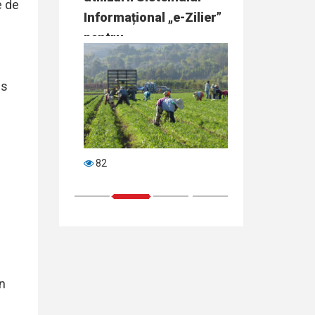
e de
nerea…
Informațional „e-Zilier”
e
pentru…
is
82
86
1
2
3
4
în