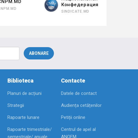
CNPM.MD
Конфедерация
CNPM.MD
SINDICATE.MD
Biblioteca
Contacte
Planuri de acțiuni
Datele de contact
Strategii
Audiența cetățenilor
Rapoarte lunare
Petiții online
Rapoarte trimestriale/
Centrul de apel al
semestriale/ anuale
ANOFM