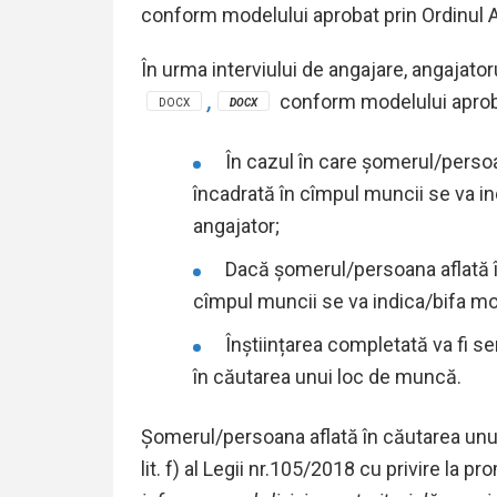
conform modelului aprobat prin Ordinul A
În urma interviului de angajare, angajato
,
conform
modelului apro
DOCX
DOCX
În cazul în care șomerul/persoa
încadrată în cîmpul muncii se va ind
angajator;
Dacă șomerul/persoana aflată î
cîmpul muncii se va indica/bifa mot
Înștiințarea completată va fi s
în căutarea unui loc de muncă.
Șomerul/persoana aflată în căutarea unui 
lit. f) al Legii nr.105/2018 cu privire la