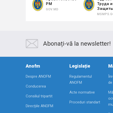
РМ
Труда 
Защит
GOV.MD
MSMPS.G
Abonați-vă la newsletter!
Anofm
Legislație
Mă
Despre ANOFM
Regulamentul
În
ANOFM
de
Conducerea
Acte normative
Mă
Consiliul tripartit
ocu
Proceduri standart
mu
Direcţiile ANOFM