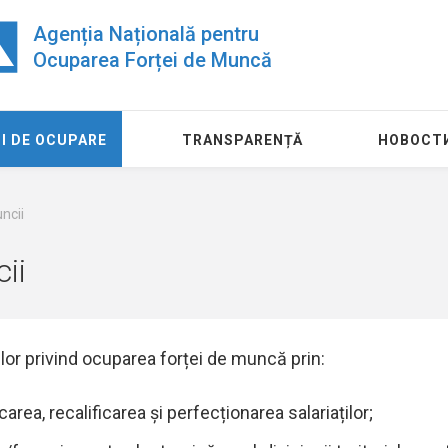
Agenția Națională pentru
Ocuparea Forței de Muncă
I DE OCUPARE
TRANSPARENȚĂ
НОВОСТ
ncii
ii
cilor privind ocuparea forței de muncă prin:
carea, recalificarea şi perfecționarea salariaților;