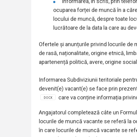
informarea, în scris, prin telefo
ocuparea forței de muncă în a cărei
locului de muncă, despre toate loc
lucrătoare de la data la care au de
Ofertele și anunțurile privind locurile de
de rasă, naționalitate, origine etnică, limbă
apartenență politică, avere, origine socială
Informarea Subdiviziunii teritoriale pen
devenit(e) vacant(e) se face prin prezen
care va conține informația privin
DOCX
Angajatorul completează câte un Formula
locurile de muncă vacante se referă la o
în care locurile de muncă vacante se refe