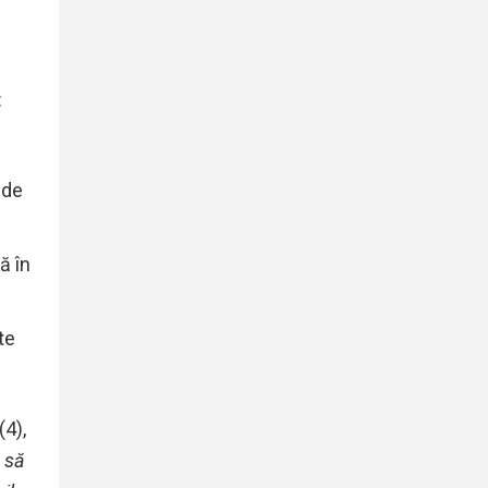
:
 de
ă în
te
(4),
,
să