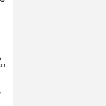
zile
e
ris,
e