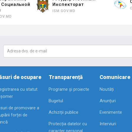
и Социальной
Инспекторат
ы
ISM.GOV.MD
OV.MD
suri de ocupare
Transparență
Comunicare
registrarea cu statut
Programe și proiecte
Noutăți
 șomer
Bugetul
Anunțuri
suri de promovare a
Achiziții publice
Evenimente
pării forței de
ncă
Protecția datelor cu
Interviuri
caracter personal