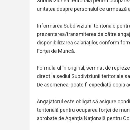
Subdiviziunea teritorială pentru ocuparea
unitatea despre personalul ce urmează a 
Informarea Subdiviziunii teritoriale pent
prezentarea/transmiterea de către angaja
disponibilizarea salariaților, conform fo
Forței de Muncă.
Formularul în original, semnat de reprezen
direct la sediul Subdiviziunii teritoriale s
De asemenea, poate fi expediată copia ac
Angajatorul este obligat să asigure cond
teritorială pentru ocuparea forței de mu
aprobate de Agenția Națională pentru Oc