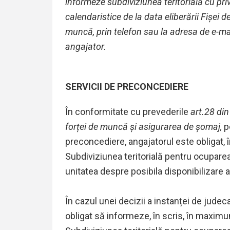
informeze subdiviziunea teritorială cu privi
calendaristice de la data eliberării Fișei
muncă, prin telefon sau la adresa de e-mai
angajator.
SERVICII DE PRECONCEDIERE
În conformitate cu prevederile
art.28 di
forței de muncă și asigurarea de șomaj,
p
preconcediere, angajatorul este obligat, 
Subdiviziunea teritorială pentru ocuparea
unitatea despre posibila disponibilizare a 
În cazul unei decizii a instanței de judec
obligat să informeze, în scris, în maximum 