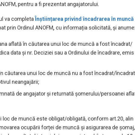
NOFM, pentru a fi prezentat angajatorului.
rul va completa
Înștiințarea privind încadrarea în muncă
bat prin Ordinul ANOFM
,
cu informația solicitată, și anume
na aflată în căutarea unui loc de muncă a fost încadrat/
ica data și nr. Deciziei sau a Ordinului de încadrare, emis
n căutarea unui loc de muncă nu a fost încadrat/încadrat
ivul neangajării;
emnată de angajator și returnată şomerului/persoanei afla
loc de muncă este obligat/obligată, conform art.20, alin 
 promovarea ocupării forței de muncă și asigurarea de șomaj