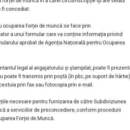
 forței de muncă în a cărei circumscripție își are sediul
fi concediat.
ru ocuparea forței de muncă se face prin
tor a unui formular care va conține informația privind
rmularului aprobat de Agenția Națională pentru Ocuparea
tantul legal al angajatorului și ștampilat, poate fi prezent
au poate fi transmis prin poștă (în plic, pe suport de hârtie)
estuia prin fax sau fotocopia prin e-mail.
ițiile necesare pentru furnizarea de către Subdiviziunea
ncă a serviciilor de preconcediere, conform procedurii
uparea Forței de Muncă.