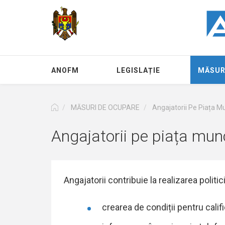
Перейти
к
основному
содержанию
ANOFM
LEGISLAȚIE
MĂSUR
MĂSURI DE OCUPARE
Angajatorii Pe Piața Mu
Angajatorii pe piața munc
Angajatorii contribuie la realizarea politi
crearea de condiții pentru califi