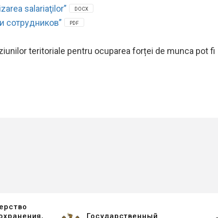
area salariaţilor”
DOCX
и сотрудников”
PDF
iunilor teritoriale pentru ocuparea forței de munca pot fi
ерство
охранения,
Государственный