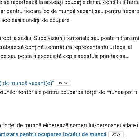
e se raportează la aceeași ocupație dar au condiții diferit
pentru depu
r pentru fiecare loc de muncă vacant sau pentru fiecar
aceleași condiții de ocupare.
56
irect la sediul Subdiviziunii teritoriale sau poate fi transm
și trebuie să conțină semnătura reprezentantului legal al
ice sau poate fi expediată copia acestuia prin fax sau
186
e) de muncă vacant(e)”
DOCX
iunilor teritoriale pentru ocuparea forței de munca pot fi
a forței de muncă eliberează șomerului/persoanei aflate 
artizare pentru ocuparea locului de muncă
,
DOCX