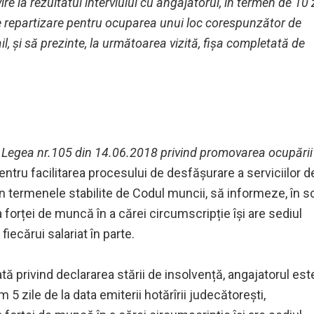
re la rezultatul interviului cu angajatorul, în termen de 10 
 de repartizare pentru ocuparea unui loc corespunzător de
l, și să prezinte, la următoarea vizită, fișa completată de
n Legea nr.105 din 14.06.2018 privind promovarea ocupării
entru facilitarea procesului de desfășurare a serviciilor d
în termenele stabilite de Codul muncii, să informeze, în sc
 forței de muncă în a cărei circumscripție își are sediul
fiecărui salariat în parte.
ată privind declararea stării de insolvență, angajatorul est
5 zile de la data emiterii hotărîrii judecătorești,