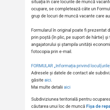
situația în care locurile de muncă vacant
ocupare, se completează câte un Formula
grup de locuri de muncă vacante care au 
Formularul în original poate fi prezentat d
prin poștă (în plic, pe suport de hârtie) 
angajatorului și ștampila unității econom
fotocopia prin e-mail.
FORMULAR „Informația privind locul(uril
Adresele și datele de contact ale subdiviz
găsite
aici
.
Mai multe detalii
aici
Subdiviziunea teritorială pentru ocupare
căutarea unui loc de muncă
Fișa de rep