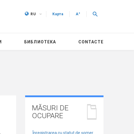
+
RU
Карта
A
И
БИБЛИОТЕКА
CONTACTE
MĂSURI DE
OCUPARE
Înregistrarea cu statut de șomer