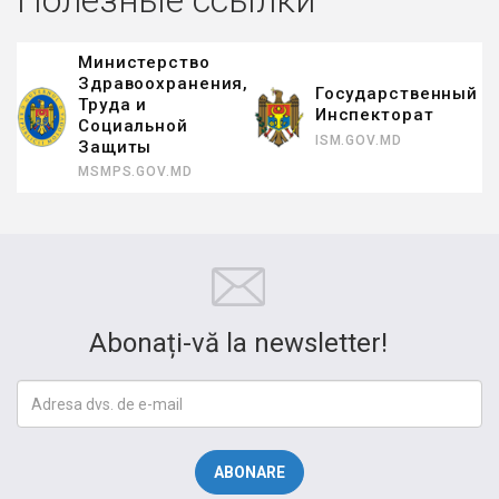
Министерство
Здравоохранения,
Государственный
Труда и
Инспекторат
Социальной
ISM.GOV.MD
Защиты
MSMPS.GOV.MD
Abonați-vă la newsletter!