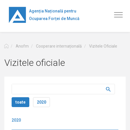
Перейти
к
Agenția Națională pentru
Toggl
основному
Ocuparea Forței de Muncă
naviga
содержанию
Anofm
Cooperare internațională
Vizitele Oficiale
Vizitele oficiale
toate
2020
2020