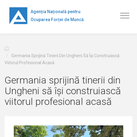
Mergi
la
Agenția Națională pentru
Toggl
conţinutul
Ocuparea Forței de Muncă
naviga
principal
Germania Sprijină Tinerii Din Ungheni Să Își Construiască
Viitorul Profesional Acasă
Germania sprijină tinerii din
Ungheni să își construiască
viitorul profesional acasă