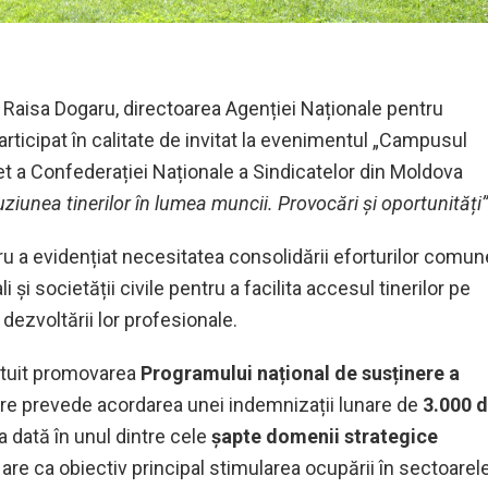
Raisa Dogaru, directoarea Agenției Naționale pentru
ticipat în calitate de invitat la evenimentul „Campusul
et a Confederației Naționale a Sindicatelor din Moldova
uziunea tinerilor în lumea muncii. Provocări și oportunități”
ru a evidențiat necesitatea consolidării eforturilor comun
ali și societății civile pentru a facilita accesul tinerilor pe
dezvoltării lor profesionale.
tituit promovarea
Programului național de susținere a
are prevede acordarea unei indemnizații lunare de
3.000 
 dată în unul dintre cele
șapte domenii strategice
are ca obiectiv principal stimularea ocupării în sectoarel