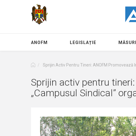
Mergi
la
conţinutul
principal
ANOFM
LEGISLAȚIE
MĂSURI
Sprijin Activ Pentru Tineri: ANOFM Promovează 
Sprijin activ pentru tin
„Campusul Sindical” or