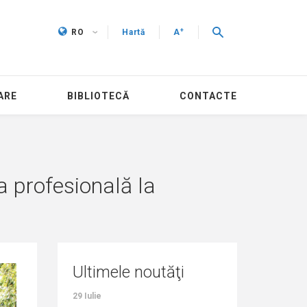
+
RO
Hartă
A
ARE
BIBLIOTECĂ
CONTACTE
a profesională la
Ultimele noutăţi
29 Iulie
27 Iulie