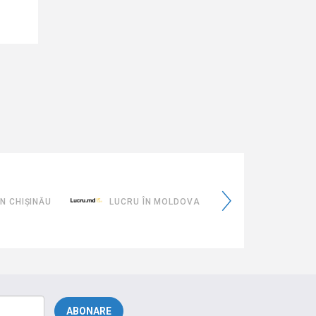
eMoldovaTa
ĂU
LUCRU ÎN MOLDOVA
EMOLDOVATA.GOV.MD