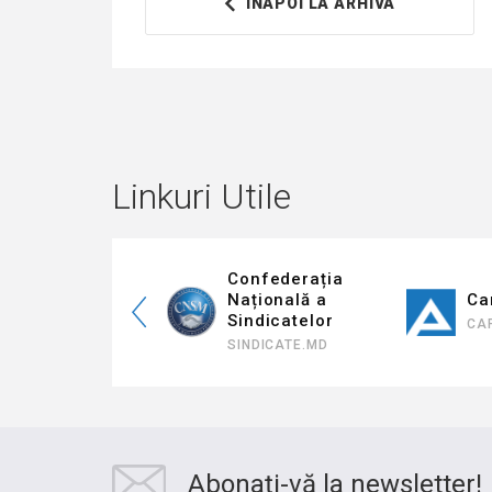
ÎNAPOI LA ARHIVA
Linkuri Utile
rația
Confederația
lă a
Națională a
Cariera 
tului
Sindicatelor
CARIERA.AN
SINDICATE.MD
Abonați-vă la newsletter!