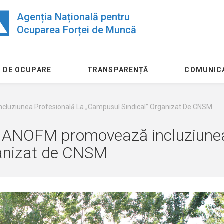
Agenția Națională pentru
Ocuparea Forței de Muncă
 DE OCUPARE
TRANSPARENȚĂ
COMUNIC
Incluziunea Profesională La „Campusul Sindical” Organizat De CNSM
eri: ANOFM promovează incluziune
ganizat de CNSM
24 Iulie
11 August