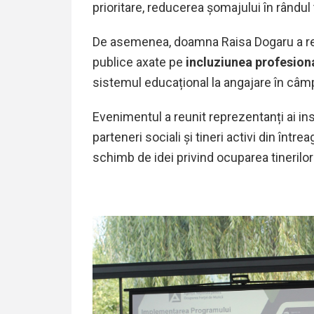
prioritare, reducerea șomajului în rândul 
De asemenea, doamna Raisa Dogaru a re
publice axate pe
incluziunea profesiona
sistemul educațional la angajare în câm
Evenimentul a reunit reprezentanți ai insti
parteneri sociali și tineri activi din într
schimb de idei privind ocuparea tinerilor