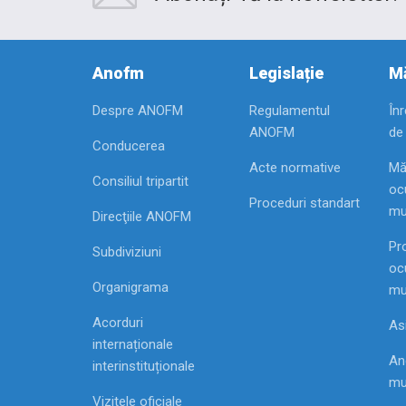
Anofm
Legislație
Mă
Despre ANOFM
Regulamentul
În
ANOFM
de
Conducerea
Acte normative
Mă
Consiliul tripartit
ocu
Proceduri standart
mu
Direcţiile ANOFM
Pr
Subdiviziuni
ocu
Organigrama
mu
Acorduri
As
internaționale
Ang
interinstituționale
mu
Vizitele oficiale