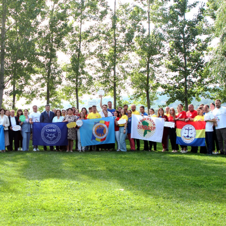
Piața muncii: Locuri
Agenția Nați
vacante la 24.07.2026
Ocuparea For
Muncă anunț
pentru depun
51
178