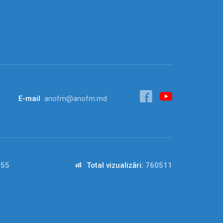
E-mail
anofm@anofm.md
555
Total vizualizări:
760511