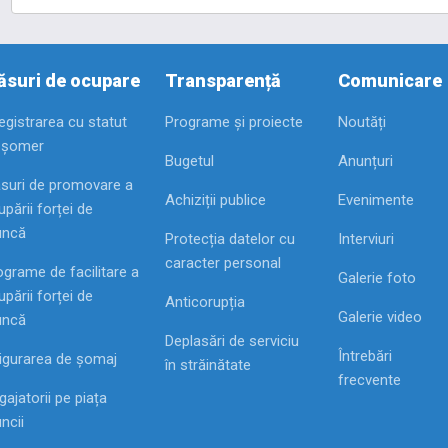
suri de ocupare
Transparență
Comunicare
registrarea cu statut
Programe și proiecte
Noutăți
 șomer
Bugetul
Anunțuri
suri de promovare a
Achiziții publice
Evenimente
pării forței de
ncă
Protecția datelor cu
Interviuri
caracter personal
ograme de facilitare a
Galerie foto
pării forței de
Anticorupția
Galerie video
ncă
Deplasări de serviciu
Întrebări
igurarea de șomaj
în străinătate
frecvente
ajatorii pe piața
ncii