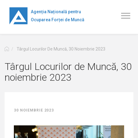
Mergi
la
Agenția Națională pentru
Toggl
conţinutul
Ocuparea Forței de Muncă
naviga
principal
Târgul Locurilor De Muncă, 30 Noiembrie 2023
Târgul Locurilor de Muncă, 30
noiembrie 2023
30 NOIEMBRIE 2023