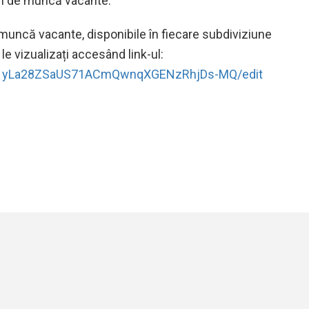
ri de muncă vacante.
e muncă vacante, disponibile în fiecare subdiviziune
 le vizualizați accesând link-ul:
d/1yLa28ZSaUS71ACmQwnqXGENzRhjDs-MQ/edit