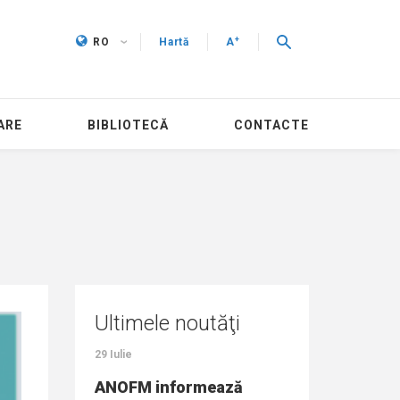
+
RO
Hartă
A
ARE
BIBLIOTECĂ
CONTACTE
Ultimele noutăţi
29 Iulie
27 Iulie
onală pentru
ANOFM informează
Peste 14 mii 