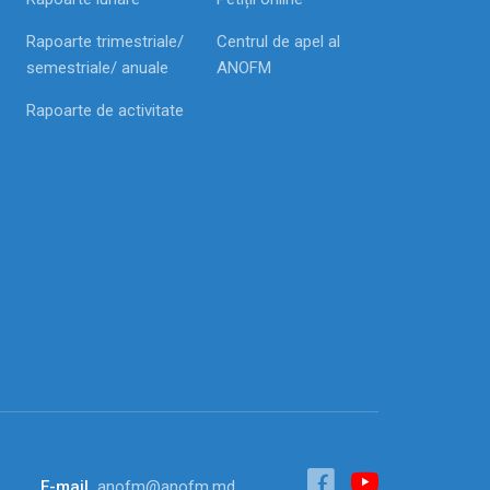
Rapoarte trimestriale/
Centrul de apel al
semestriale/ anuale
ANOFM
Rapoarte de activitate
E-mail
anofm@anofm.md