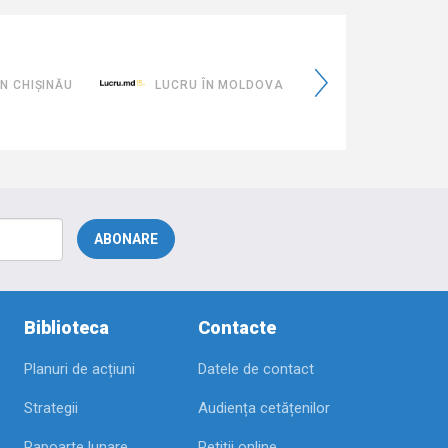
eMoldovaT
ÎN CHIȘINĂU
LUCRU ÎN MOLDOVA
EMOLDOVATA
Biblioteca
Contacte
Planuri de acțiuni
Datele de contact
Strategii
Audiența cetățenilor
Rapoarte lunare
Petiții online