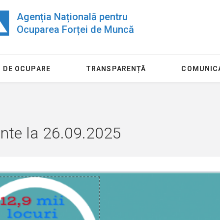
Agenția Națională pentru
Ocuparea Forței de Muncă
 DE OCUPARE
TRANSPARENȚĂ
COMUNIC
ante la 26.09.2025
24 Iulie
11 August
Piața muncii: Locuri
Agenția Nați