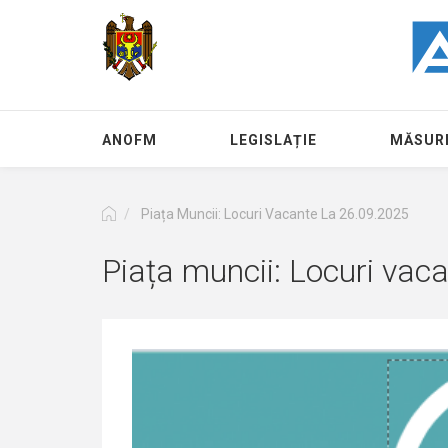
Mergi
la
conţinutul
principal
ANOFM
LEGISLAȚIE
MĂSURI
Piața Muncii: Locuri Vacante La 26.09.2025
Piața muncii: Locuri vac