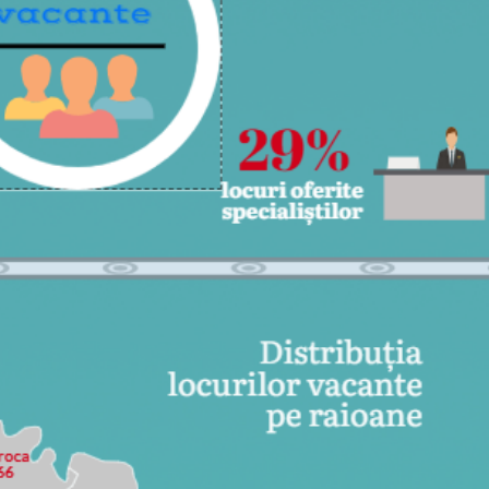
vacante la 24.07.2026
Ocuparea For
Muncă anunț
pentru depun
55
182