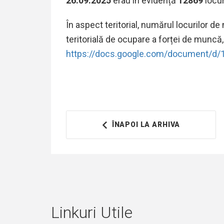
26.09.2025
erau în evidență
12869
locu
În aspect teritorial, numărul locurilor d
teritorială de ocupare a forței de muncă,
https://docs.google.com/document/
ÎNAPOI LA ARHIVA
Linkuri Utile