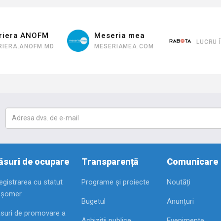
riera ANOFM
Meseria mea
LUCRU 
RIERA.ANOFM.MD
MESERIAMEA.COM
suri de ocupare
Transparență
Comunicare
registrarea cu statut
Programe și proiecte
Noutăți
 șomer
Bugetul
Anunțuri
suri de promovare a
Achiziții publice
Evenimente