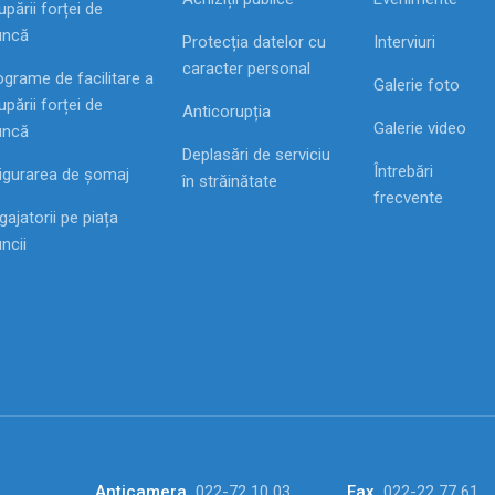
pării forței de
ncă
Protecția datelor cu
Interviuri
caracter personal
ograme de facilitare a
Galerie foto
pării forței de
Anticorupția
Galerie video
ncă
Deplasări de serviciu
Întrebări
igurarea de șomaj
în străinătate
frecvente
ajatorii pe piața
ncii
Anticamera
022-72 10 03
Fax
022-22 77 61