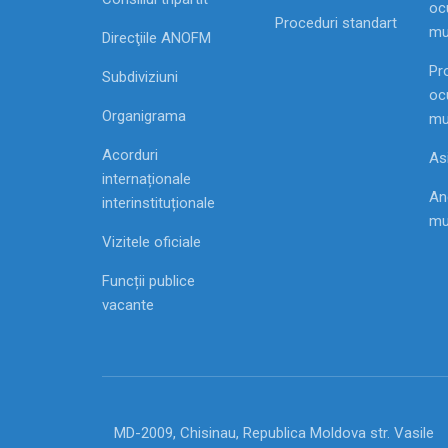
ocu
Proceduri standart
mu
Direcţiile ANOFM
Pr
Subdiviziuni
ocu
Organigrama
mu
Acorduri
As
internaționale
Ang
interinstituționale
mu
Vizitele oficiale
Funcții publice
vacante
MD-2009, Chisinau, Republica Moldova str. Vasile