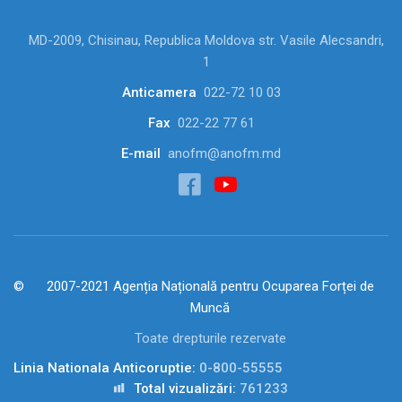
MD-2009, Chisinau, Republica Moldova str. Vasile Alecsandri,
1
Anticamera
022-72 10 03
Fax
022-22 77 61
E-mail
anofm@anofm.md
2007-2021 Agenția Națională pentru Ocuparea Forței de
Muncă
Toate drepturile rezervate
Linia Nationala Anticoruptie:
0-800-55555
Total vizualizări:
761233