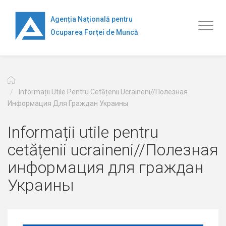
Перейти
к
Agenția Națională pentru
Toggl
основному
Ocuparea Forței de Muncă
naviga
содержанию
Informații Utile Pentru Cetățenii Ucraineni//Полезная
Информация Для Граждан Украины
Informații utile pentru
cetățenii ucraineni//Полезная
информация для граждан
Украины