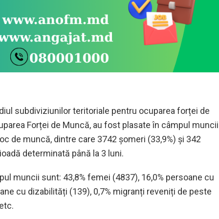
diul subdiviziunilor teritoriale pentru ocuparea forței de
uparea Forței de Muncă, au fost plasate în câmpul muncii
 loc de muncă, dintre care
3742
șomeri (3
3,
9%) și
342
ioadă determinată până la 3 luni.
ul muncii sunt: 4
3,8
% femei (
4837
), 1
6,0
% persoane cu
ne cu dizabilități (
139
), 0,
7
% migranți reveniți de peste
 etc.