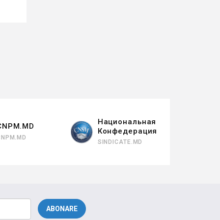
Национальная
CNPM.MD
Конфедерация
CNPM.MD
SINDICATE.MD