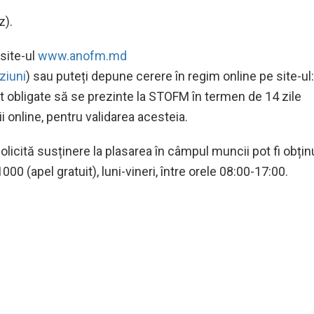
z).
 site-ul
www.anofm.md
ziuni
) sau puteți depune cerere în regim online pe site-ul:
t obligate să se prezinte la STOFM în termen de 14 zile
i online, pentru validarea acesteia.
olicită susținere la plasarea în câmpul muncii pot fi obțin
00 (apel gratuit), luni-vineri, între orele 08:00-17:00.