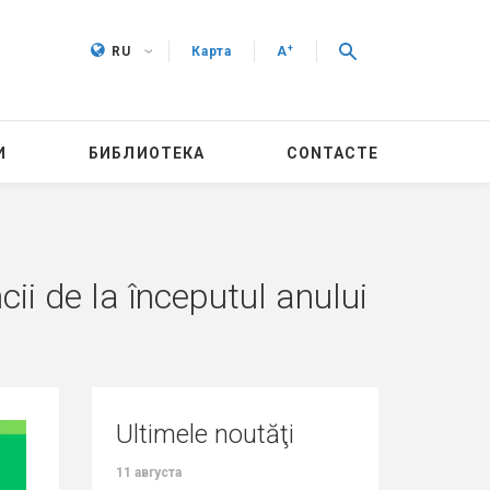
+
RU
Карта
A
И
БИБЛИОТЕКА
CONTACTE
i de la începutul anului
Ultimele noutăţi
29 июля
27 июля