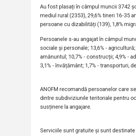
Au fost plasați în câmpul muncii
3742
șo
mediul rural (
2
353),
29,6
% tineri 16-35 an
persoane cu dizabilități (
139
),
1,8
% migra
Persoanele s-au angajat în câmpul munci
sociale și personale; 1
3,6
% - agricultură;
amănuntul;
10,7% - construcții; 4,
9% - ad
3
,1
% -
învățământ; 1,7% -
transporturi, d
ANOFM recomandă persoanelor care se a
dintre subdiviziunile teritoriale pentru
susținere la angajare.
Serviciile sunt gratuite și sunt destinat