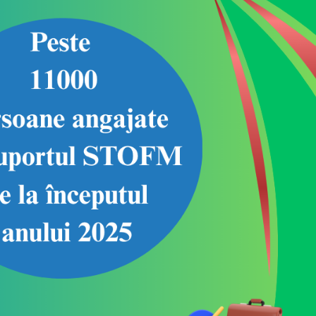
Piața muncii: Locuri
Agenția Nați
vacante la 24.07.2026
Ocuparea For
Muncă anunț
pentru depu
56
186