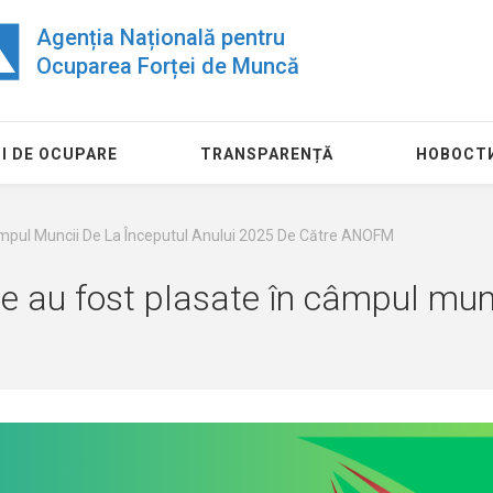
Agenția Națională pentru
Ocuparea Forței de Muncă
I DE OCUPARE
TRANSPARENȚĂ
НОВОСТ
mpul Muncii De La Începutul Anului 2025 De Către ANOFM
 au fost plasate în câmpul munci
24 июля
11 августа