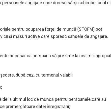
tru persoanele angajate care doresc să-și schimbe locul d
eritoriale pentru ocuparea forței de muncă (STOFM) pot
vicii și măsuri active care sporesc șansele de angajare.
 este necesar ca persoana să prezinte la cea mai apropia
 ședere, după caz, cu termenul valabil;
e;
are de la ultimul loc de muncă pentru persoanele care au
ice premergătoare datei înregistrării;