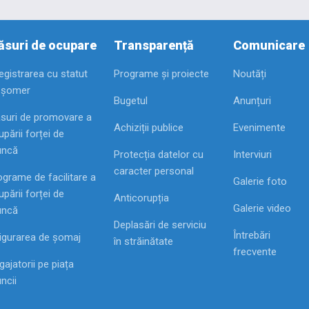
suri de ocupare
Transparență
Comunicare
registrarea cu statut
Programe și proiecte
Noutăți
 șomer
Bugetul
Anunțuri
suri de promovare a
Achiziții publice
Evenimente
pării forței de
ncă
Protecția datelor cu
Interviuri
caracter personal
ograme de facilitare a
Galerie foto
pării forței de
Anticorupția
Galerie video
ncă
Deplasări de serviciu
Întrebări
igurarea de șomaj
în străinătate
frecvente
ajatorii pe piața
ncii