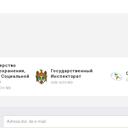
ерство
охранения,
Государственный
и Социальной
Инспекторат
ы
ISM.GOV.MD
OV.MD