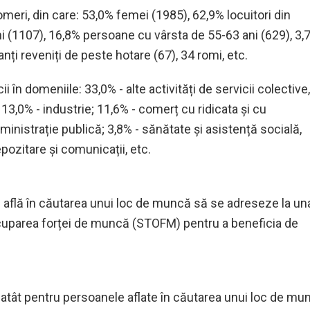
meri, din care: 5
3,0
% femei (1
985
), 6
2,9
% locuitori din
i (
1107
), 1
6,8
% persoane cu vârsta de 55-63 ani (
629
),
3,
nți reveniți de peste hotare (
67
),
34
romi
, etc.
i în domeniile: 3
3,0
% - alte activități de servicii colective,
1
3,0
% - industrie
; 11,6% -
comerț cu ridicata și cu
ministrație publică; 3
,8
% - sănătate și asistență socială,
epozitare și comunicații
, etc.
flă în căutarea unui loc de muncă să se adreseze la un
 ocuparea forței de muncă (STOFM) pentru a beneficia de
e atât pentru persoanele aflate în căutarea unui loc de mu