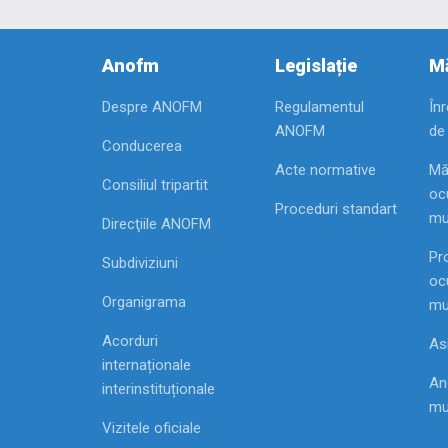
Anofm
Legislație
Mă
Despre ANOFM
Regulamentul
În
ANOFM
de
Conducerea
Acte normative
Mă
Consiliul tripartit
ocu
Proceduri standart
mu
Direcţiile ANOFM
Pr
Subdiviziuni
ocu
Organigrama
mu
Acorduri
As
internaționale
Ang
interinstituționale
mu
Vizitele oficiale