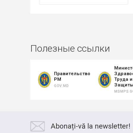
Полезные ссылки
Минист
Правительство
Здраво
РМ
Труда 
Защит
GOV.MD
MSMPS.G
Abonați-vă la newsletter!