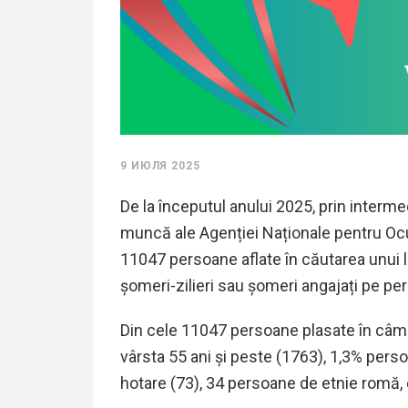
9 ИЮЛЯ 2025
De la începutul anului 2025, prin interme
muncă ale Agenției Naționale pentru Oc
11047
persoane aflate în căutarea unui
șomeri-zilieri sau șomeri angajați pe per
Din cele
11047
persoane plasate în câmp
vârsta 55 ani și peste (1
763
), 1
,3
% persoa
hotare (
73
)
, 34
persoane de etnie romă
,