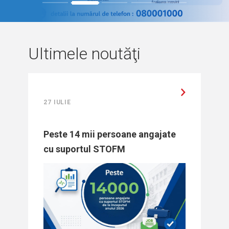
1
2
3
4
5
Ultimele noutăţi
27 IULIE
Peste 14 mii persoane angajate
cu suportul STOFM