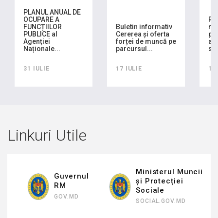
PLANUL ANUAL DE
OCUPARE A
RA
FUNCȚIILOR
Buletin informativ
mo
PUBLICE al
Cererea și oferta
pla
Agenției
forței de muncă pe
ach
Naționale...
parcursul...
sem
31 IULIE
17 IULIE
16
Linkuri Utile
Ministerul Muncii
Guvernul
și Protecției
RM
Sociale
GOV.MD
SOCIAL.GOV.MD